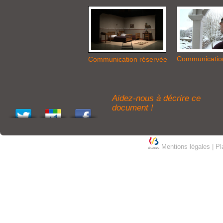
Communicatio
Communication réservée
Aidez-nous à décrire ce
document !
Mentions légales
|
Pl