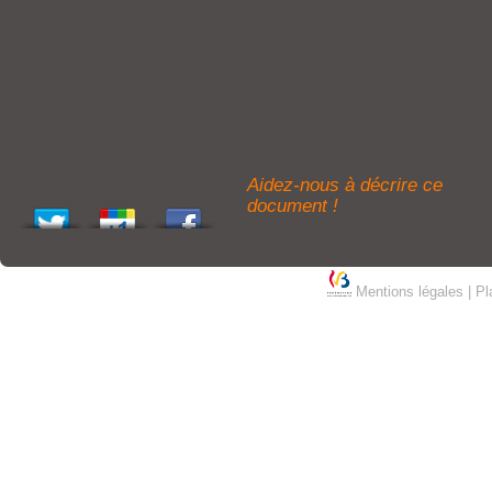
Aidez-nous à décrire ce
document !
Mentions légales
|
Pl