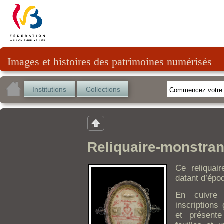
Images et histoires des patrimoines numérisés
Institutions
Collections
Reliquaire-monstra
Ce reliquai
datant d’époq
En cuivre
inscriptions
et présent