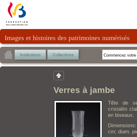
Images et histoires des patrimoines numérisés
Institutions
Collections
Verres à jambe
Tête de se
cristallin cl
en biseaux.
Dimensions: 
cm; diam. pi