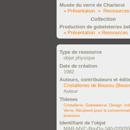
Musée du verre de Charleroi
» Présentation
» Ressources
Collection
Production de gobeleteries be
» Présentation
» Ressources
Type de ressource
objet physique
Date de création
1982
Auteurs, contributeurs et édit
Cristalleries de Boussu (Bous
Auteur
Thèmes
Cristallerie
,
Gobeleterie
,
Design
,
Ind
Verre
,
Récipient pour la consommat
boissons
Identifiant de l'objet
MAR-MVC-BouDu-340-020055