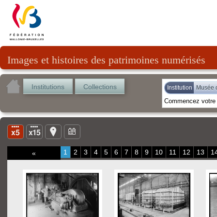
Images et histoires des patrimoines numérisés
Institutions
Collections
Institution
Musée d
1
2
3
4
5
6
7
8
9
10
11
12
13
1
«