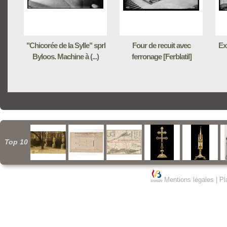
"Chicorée de la Sylle" sprl
Four de recuit avec
Ex
Byloos. Machine à (...)
ferronage [Ferblatil]
Top 10
Mentions légales
|
Pl