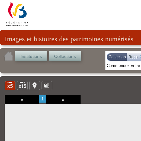
Images et histoires des patrimoines numérisés
Institutions
Collections
Collection
Rops
1
«
»