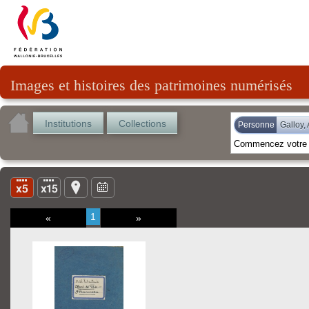
Images et histoires des patrimoines numérisés
Institutions
Collections
Personne
Galloy, 
1
«
»