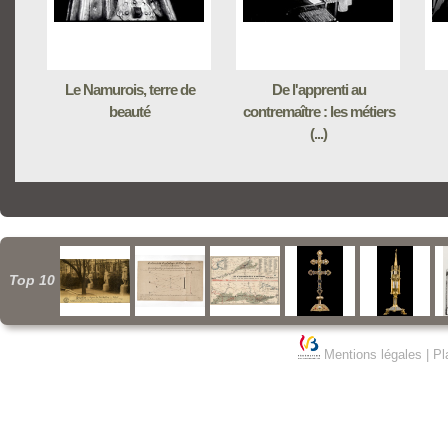
Le Namurois, terre de
De l'apprenti au
beauté
contremaître : les métiers
(...)
Top 10
Mentions légales
|
Pl