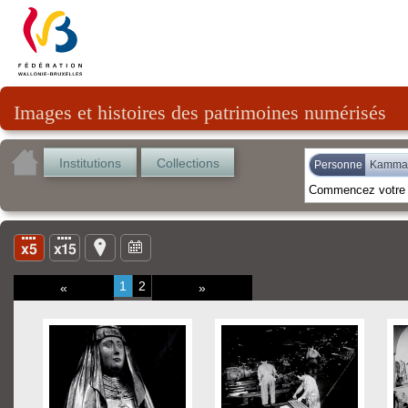
Images et histoires des patrimoines numérisés
Institutions
Collections
Personne
Kamman
1
2
«
»