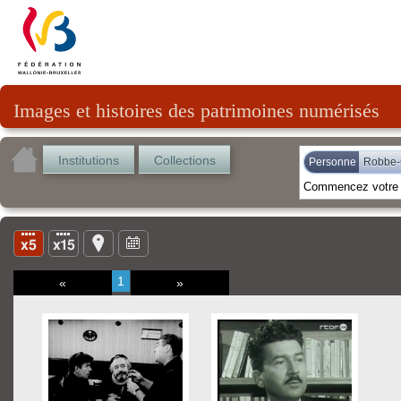
Images et histoires des patrimoines numérisés
Institutions
Collections
Personne
Robbe-G
1
«
»