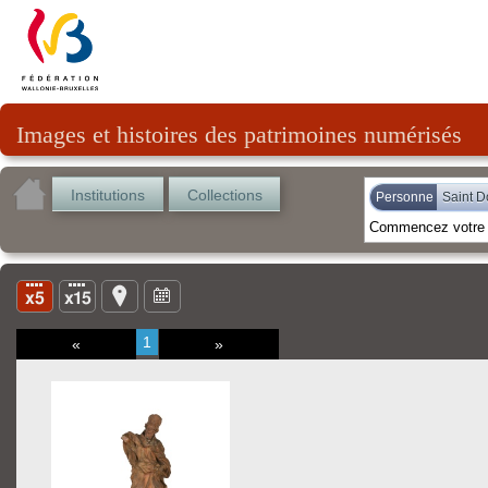
Images et histoires des patrimoines numérisés
Institutions
Collections
Personne
Saint D
1
«
»