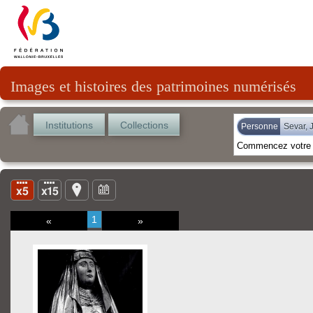
Images et histoires des patrimoines numérisés
Institutions
Collections
Personne
Sevar, 
1
«
»