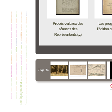
Procès-verbaux des
Les progr
séances des
l'édition e
Représentants (...)
Top 10