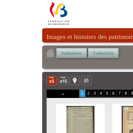
Images et histoires des patrimoi
Institutions
Collections
1
2
3
4
5
6
7
8
«