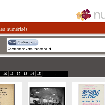
nes numérisés
×
Sujet
Conférence
9
10
11
12
13
14
15
»