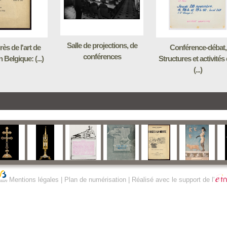
Salle de projections, de
ès de l'art de
Conférence-débat,
conférences
n Belgique: (...)
Structures et activités
(...)
Mentions légales
|
Plan de numérisation
| Réalisé avec le support de l'