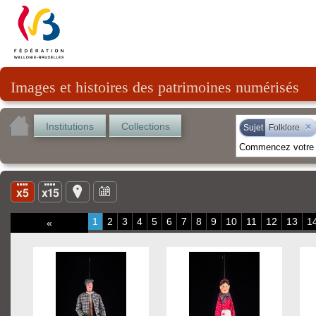
Images et histoires des patrimoines numérisés
Institutions
Collections
×
Sujet
Folklore
1
2
3
4
5
6
7
8
9
10
11
12
13
1
«