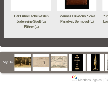
Der Führer schenkt den
Joannes Climacus, Scala
"Sh
Juden eine Stadt (Le
Paradysi, Sermo ad (...)
Lan
Führer (...)
Top 10
Mentions légales
|
Pl