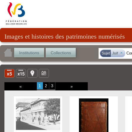
Images et histoires des patrimoines numérisés
Institutions
Collections
×
Sujet
Juif
1
2
3
«
»