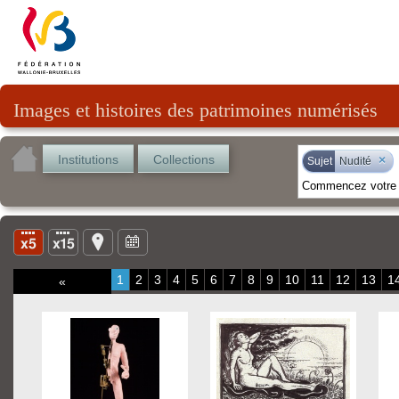
Images et histoires des patrimoines numérisés
Institutions
Collections
×
Sujet
Nudité
1
2
3
4
5
6
7
8
9
10
11
12
13
1
«