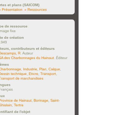
rtes et plans (SAICOM)
» Présentation
» Ressources
pe de ressource
Image fixe
te de création
1949
teurs, contributeurs et éditeurs
Descamps, R
. Auteur
SA des Charbonnages du Hainaut
. Éditeur
èmes
Charbonnage
,
Industrie
,
Plan
,
Calque
,
Dessin technique
,
Encre
,
Transport
,
Transport de marchandises
ngues
Français
eux
Province de Hainaut
,
Borinage
,
Saint-
Ghislain
,
Tertre
ntifiant de l'objet