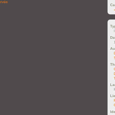
ervée
Ca
Ty
Da
Au
Th
La
Li
Ide