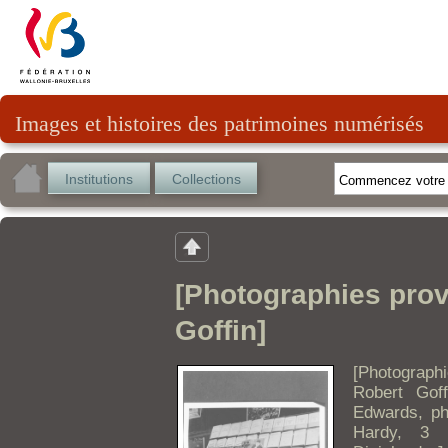
Images et histoires des patrimoines numérisés
Institutions
Collections
[Photographies prov
Goffin]
[Photograph
Robert Gof
Edwards, ph
Hardy, 3 p