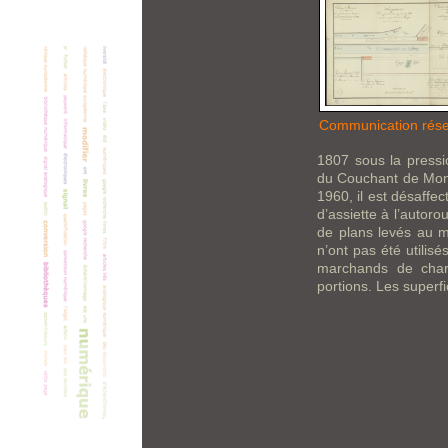
Communication rés
1807 sous la press
du Couchant de Mons.
1960, il est désaffe
d’assiette à l’autor
de plans levés au m
n’ont pas été utilis
marchands de charb
portions. Les superfi