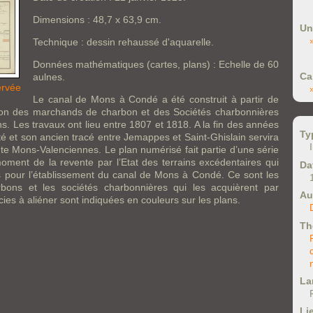
Dimensions : 48,7 x 63,9 cm.
Un
Technique : dessin rehaussé d'aquarelle.
Données mathématiques (cartes, plans) : Echelle de 60
Ca
aulnes.
ervée
Le canal de Mons à Condé a été construit à partir de
ion des marchands de charbon et des Sociétés charbonnières
 Les travaux ont lieu entre 1807 et 1818. A la fin des années
Ty
cté et son ancien tracé entre Jemappes et Saint-Ghislain servira
oute Mons-Valenciennes. Le plan numérisé fait partie d’une série
oment de la revente par l’Etat des terrains excédentaires qui
Da
és pour l’établissement du canal de Mons à Condé. Ce sont les
ons et les sociétés charbonnières qui les acquièrent par
Au
cies à aliéner sont indiquées en couleurs sur les plans.
Th
La
Li