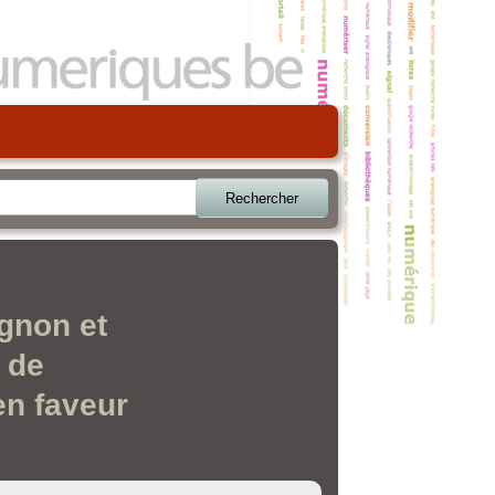
Rechercher
egnon et
e de
 en faveur