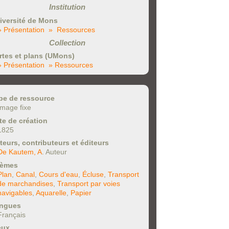
Institution
iversité de Mons
» Présentation
» Ressources
Collection
rtes et plans (UMons)
» Présentation
» Ressources
pe de ressource
Image fixe
te de création
1825
teurs, contributeurs et éditeurs
De Kautem, A
. Auteur
èmes
Plan
,
Canal
,
Cours d'eau
,
Écluse
,
Transport
de marchandises
,
Transport par voies
navigables
,
Aquarelle
,
Papier
ngues
Français
eux