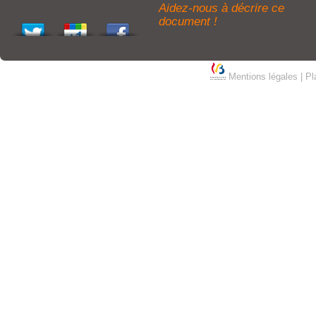
Aidez-nous à décrire ce
document !
Mentions légales
|
Pl