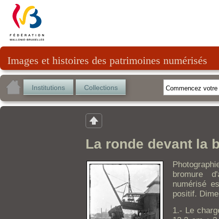
Images et histoires des patrimoines numérisés
Institutions
Collections
La ronde devant la b
Photographi
bromure d'
numérisé est
positif. Dim
1.- Le charg