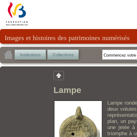
Images et histoires des patrimoines numérisés
Institutions
Collections
Lampe
Lampe ronde 
deux volutes
représentati
plan, un pa
une jetée à 
triomphe à u