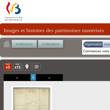
Images et histoires des patrimoines numérisés
Institutions
Collections
Organisation
Wate
1
«
»