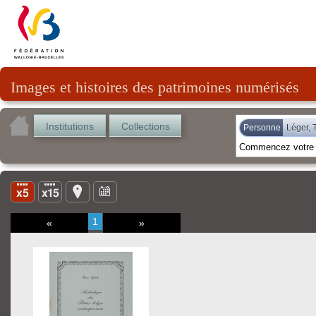
Images et histoires des patrimoines numérisés
Institutions
Collections
Personne
Léger, 
1
«
»