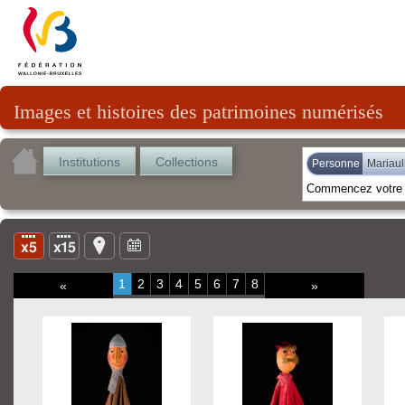
Images et histoires des patrimoines numérisés
Institutions
Collections
Personne
Mariaull
1
2
3
4
5
6
7
8
«
»