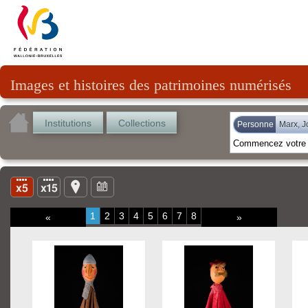
Images et histoires des patrimoines numérisés
Institutions
Collections
Personne
Marx, J
1
2
3
4
5
6
7
8
«
»