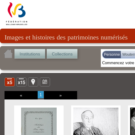
Images et histoires des patrimoines numérisés
Institutions
Collections
Personne
Wouters
1
«
»