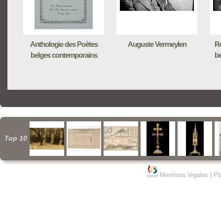
Anthologie des Poètes
Auguste Vermeylen
Re
belges contemporains
be
Top 10
Mentions légales
|
Pl