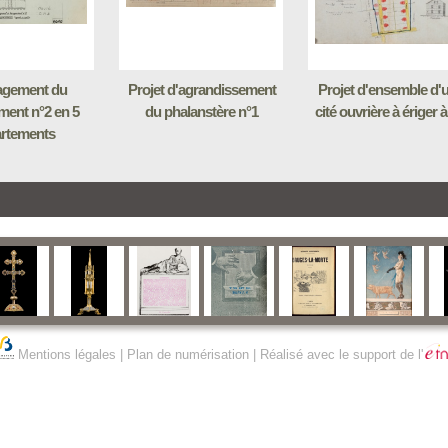
gement du
Projet d'agrandissement
Projet d'ensemble d'
ent n°2 en 5
du phalanstère n°1
cité ouvrière à ériger à (
rtements
Mentions légales
|
Plan de numérisation
| Réalisé avec le support de l'