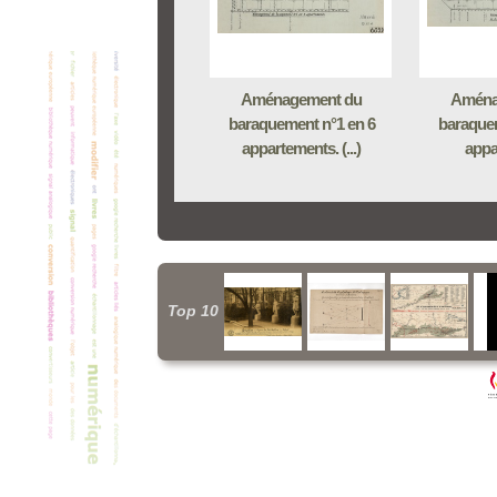
Aménagement du
Aména
baraquement n°1 en 6
baraquem
appartements. (...)
appa
Top 10