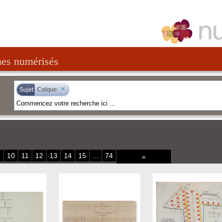
nes numérisés
×
Sujet
Calque
9
10
11
12
13
14
15
...
74
»