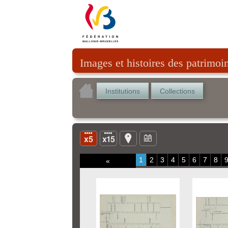
Images et histoires des patrimoi
Institutions
Collections
1
2
3
4
5
6
7
8
«