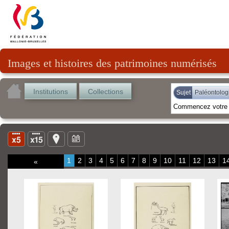
Images et histoires des patrimoines numérisés
Institutions
Collections
Sujet
Paléontolog
1
2
3
4
5
6
7
8
9
10
11
12
13
1
«