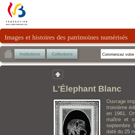
Images et histoires des patrimoines numérisés
Institutions
Collections
L'Élephant Blanc
Ouvrage impr
troisième éd
en 1961. On
maître et s
septembre 1
daté du 25 