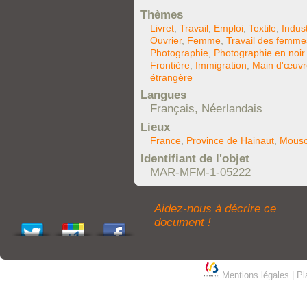
Thèmes
Livret
,
Travail
,
Emploi
,
Textile
,
Indust
Ouvrier
,
Femme
,
Travail des femme
Photographie
,
Photographie en noir 
Frontière
,
Immigration
,
Main d'œuvr
étrangère
Langues
Français, Néerlandais
Lieux
France
,
Province de Hainaut
,
Mousc
Identifiant de l'objet
MAR-MFM-1-05222
Aidez-nous à décrire ce
document !
Mentions légales
|
Pl