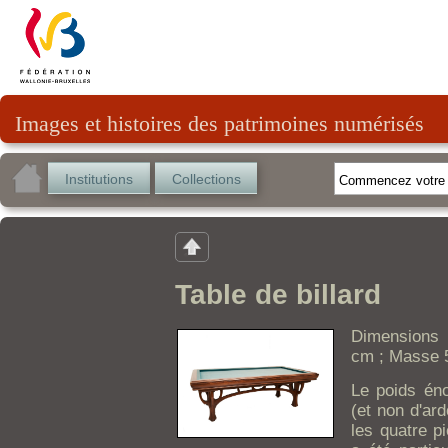
Images et histoires des patrimoines numérisés
Institutions
Collections
Table de billard
Dimensions 
cm ; Masse 
Le poids éno
(et non d'ar
les quatre p