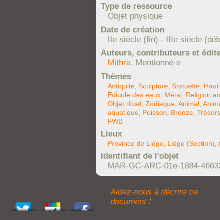
Type de ressource
Objet physique
Date de création
IIe siècle (fin) - IIIe siècle (dé
Auteurs, contributeurs et édit
Mithra
. Mentionné·e
Thèmes
Antiquité
,
Sculpture
,
Statuette
,
Haut-
Édicule des eaux
,
Métal
,
Religion a
Objet rituel
,
Zodiaque
,
Animal
,
Anim
aquatique
,
Poisson
,
Bronze
,
Trésors
FWB
Lieux
Province de Liège
,
Liège (Section)
,
Identifiant de l'objet
MAR-GC-ARC-01e-1884-4663
Aidez-nous à décrire ce
document !