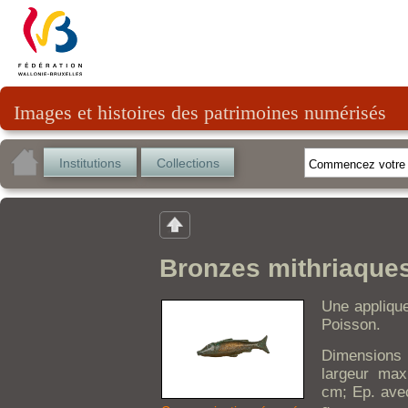
Images et histoires des patrimoines numérisés
Institutions
Collections
Bronzes mithriaques
Une applique
Poisson.
Dimensions
largeur max
cm; Ep. avec