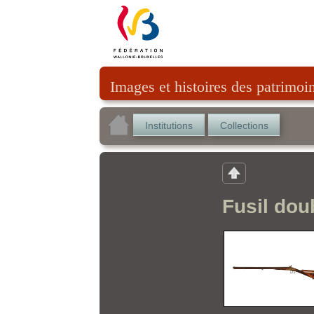
Images et histoires des patrimoi
Institutions
Collections
Fusil dou