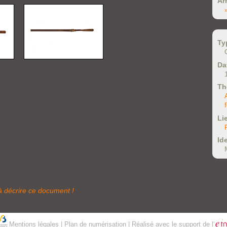
Ar
Ty
Da
Th
Li
Ide
à décrire ce document !
Mentions légales
|
Plan de numérisation
| Réalisé avec le support de l'