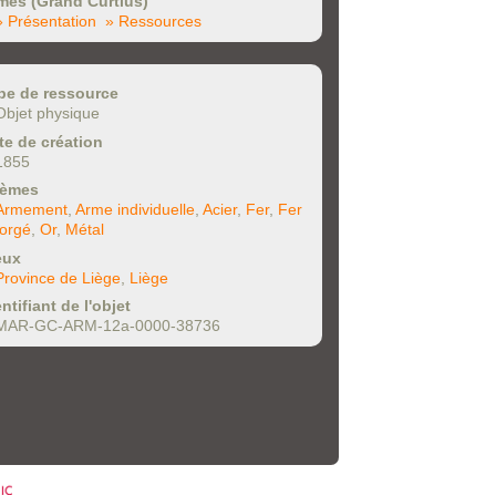
mes (Grand Curtius)
» Présentation
» Ressources
pe de ressource
Objet physique
te de création
1855
èmes
Armement
,
Arme individuelle
,
Acier
,
Fer
,
Fer
forgé
,
Or
,
Métal
eux
Province de Liège
,
Liège
ntifiant de l'objet
MAR-GC-ARM-12a-0000-38736