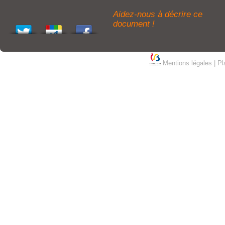
Aidez-nous à décrire ce
document !
Mentions légales
|
Pl