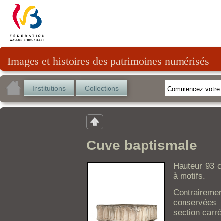
Images et histoires des patrimoines numérisés
Institutions
Collections
Cuve baptismale
Hauteur 93 c
à motifs.
Contraire
conservées 
section carr