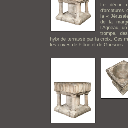
Le décor d
d'arcatures 
la « Jérusal
de la marge
l'Agneau, un
trompe, des
hybride terrassé par la croix. Ces m
les cuves de Flône et de Goesnes.