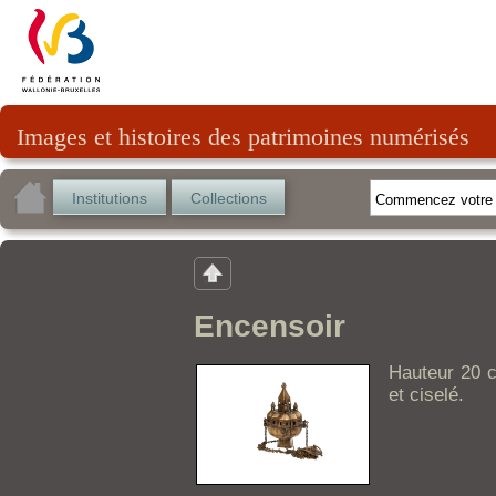
Images et histoires des patrimoines numérisés
Institutions
Collections
Encensoir
Hauteur 20 c
et ciselé.