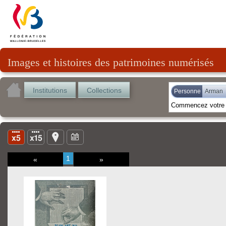
Images et histoires des patrimoines numérisés
Institutions
Collections
Personne
Arman
1
«
»