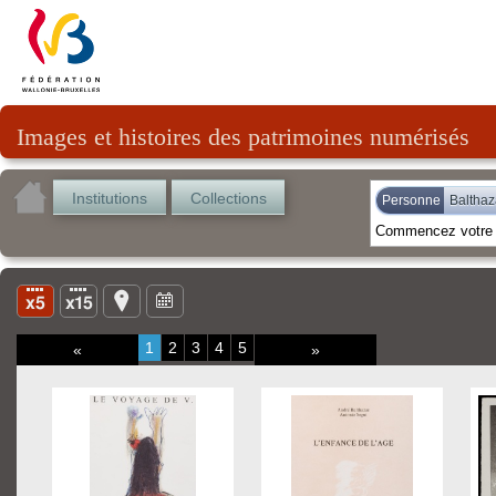
Images et histoires des patrimoines numérisés
Institutions
Collections
Personne
Balthaz
1
2
3
4
5
«
»