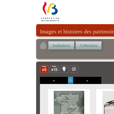
Images et histoires des patrimoi
Institutions
Collections
1
«
»