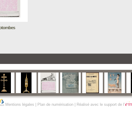
otombes
Mentions légales
|
Plan de numérisation
| Réalisé avec le support de l'