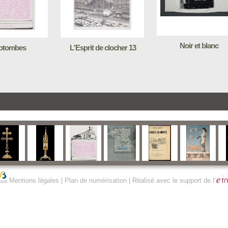
Noir et blanc
otombes
L'Esprit de clocher 13
Mentions légales
|
Plan de numérisation
| Réalisé avec le support de l'