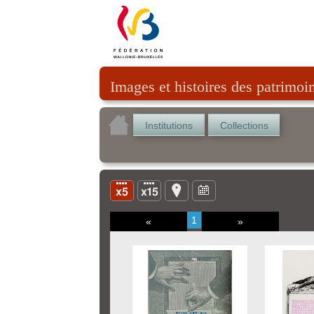
Images et histoires des patrimoi
Institutions
Collections
1
«
»