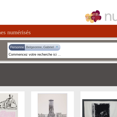
nes numérisés
×
Personne
Belgeonne, Gabriel