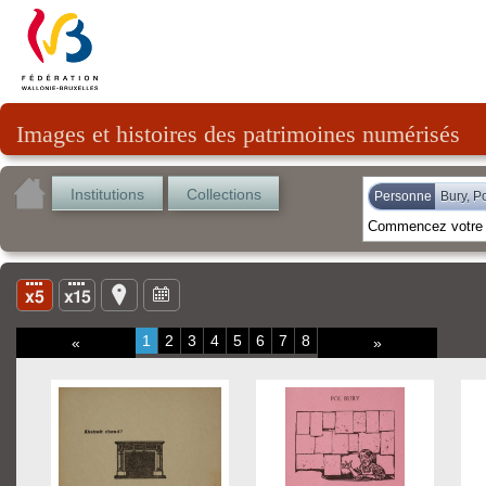
Images et histoires des patrimoines numérisés
Institutions
Collections
Personne
Bury, P
1
2
3
4
5
6
7
8
«
»