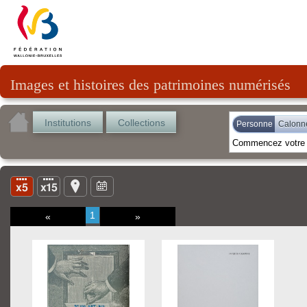
Images et histoires des patrimoines numérisés
Institutions
Collections
Personne
Calonn
1
«
»