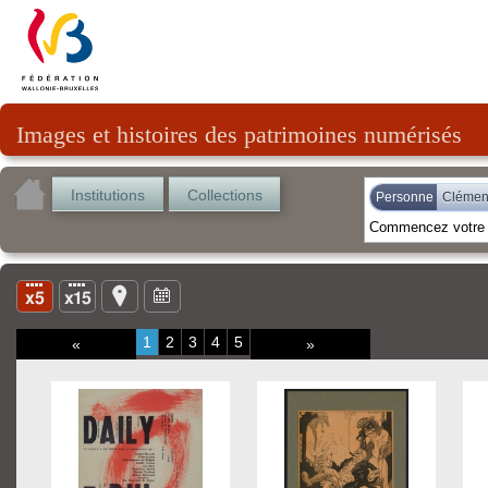
Images et histoires des patrimoines numérisés
Institutions
Collections
Personne
Clémen
1
2
3
4
5
«
»