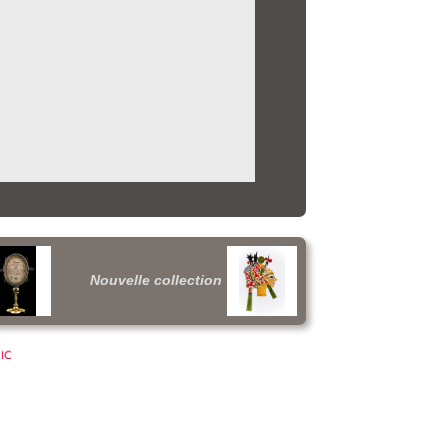
Nouvelle collection