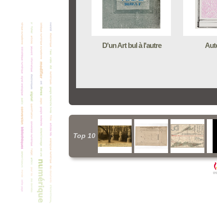
D'un Art bul à l'autre
Aut
Top 10