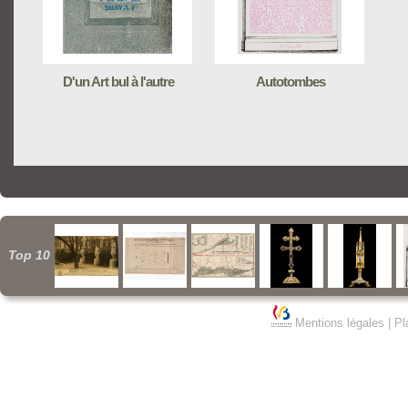
D'un Art bul à l'autre
Autotombes
Top 10
Mentions légales
|
Pl