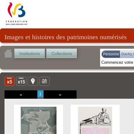
Images et histoires des patrimoines numérisés
Institutions
Collections
Personne
Dachy,
1
«
»