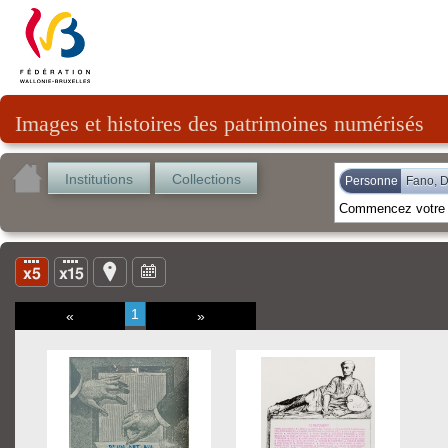
Images et histoires des patrimoines numérisés
Institutions
Collections
Personne
Fano, D
1
«
»