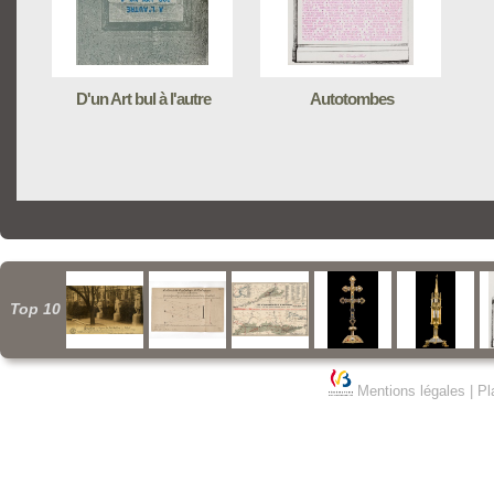
D'un Art bul à l'autre
Autotombes
Top 10
Mentions légales
|
Pl