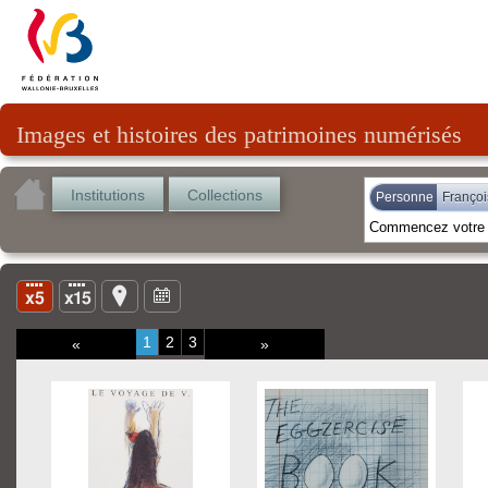
Images et histoires des patrimoines numérisés
Institutions
Collections
Personne
Françoi
1
2
3
«
»