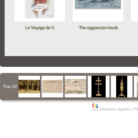
Le Voyage de V.
The eggsercize book
Top 10
Mentions légales
|
Pl