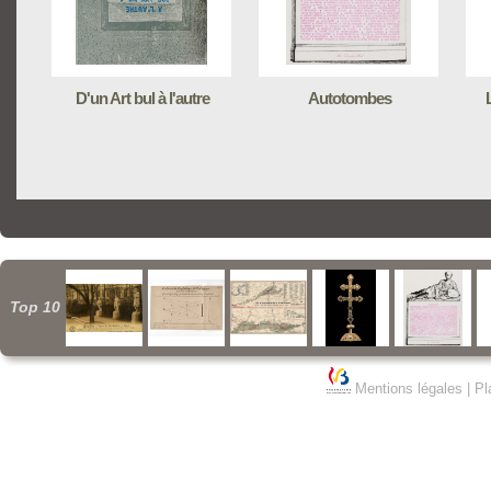
D'un Art bul à l'autre
Autotombes
Top 10
Mentions légales
|
Pl