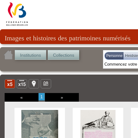
Images et histoires des patrimoines numérisés
Institutions
Collections
Personne
Heidsie
1
«
»