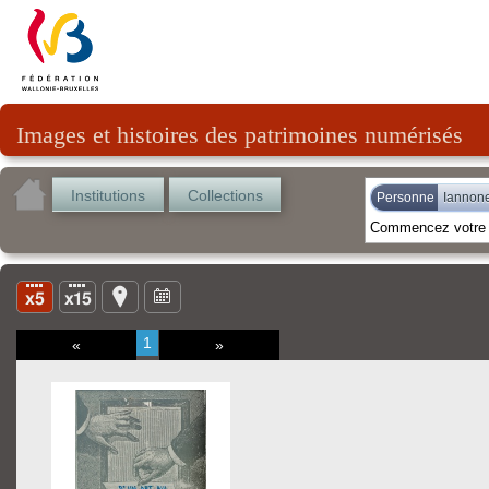
Images et histoires des patrimoines numérisés
Institutions
Collections
Personne
Iannone
1
«
»