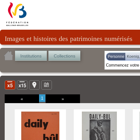
Images et histoires des patrimoines numérisés
Institutions
Collections
Personne
Koenig
1
«
»