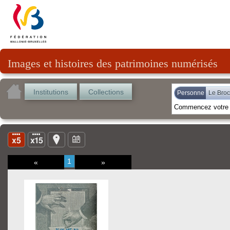
Images et histoires des patrimoines numérisés
Institutions
Collections
Personne
Le Broc
1
«
»