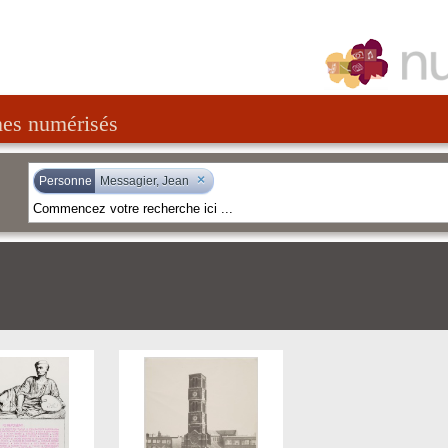
nes numérisés
×
Personne
Messagier, Jean