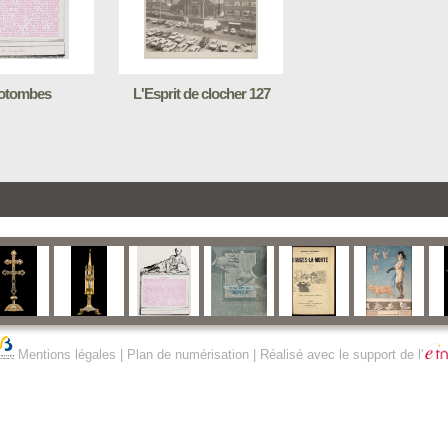
otombes
L'Esprit de clocher 127
Mentions légales
|
Plan de numérisation
| Réalisé avec le support de l'