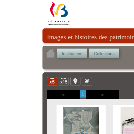
Images et histoires des patrimoi
Institutions
Collections
1
«
»